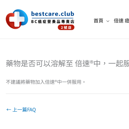
跳
至
首頁
倍速 
主
要
內
容
藥物是否可以溶解至 倍速®中，一起
不建議將藥物加入倍速®中一併服用。
←
上一篇FAQ