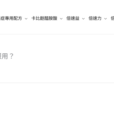
癌症專用配方
卡比麩醯胺酸
倍速益
倍速力
服用？