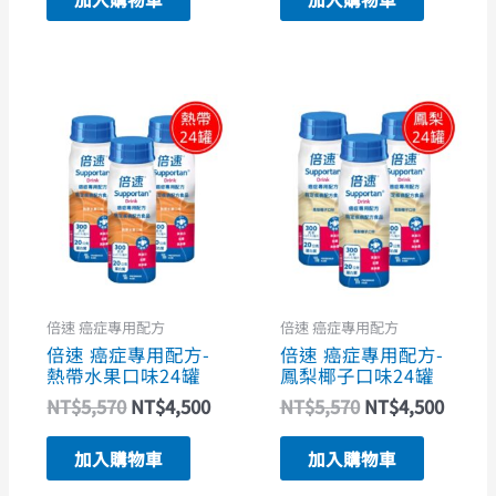
原
目
原
目
始
前
始
前
價
價
價
價
格：
格：
格：
格：
NT$5,570。
NT$4,500。
NT$5,570。
NT$4
倍速 癌症專用配方
倍速 癌症專用配方
倍速 癌症專用配方-
倍速 癌症專用配方-
熱帶水果口味24罐
鳳梨椰子口味24罐
NT$
5,570
NT$
4,500
NT$
5,570
NT$
4,500
加入購物車
加入購物車