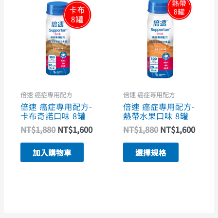
始
前
始
前
產
價
價
價
價
品
格：
格：
格：
格：
NT$1,880。
NT$1,600。
NT$1,880。
NT$1
有
多
種
款
式。
倍速 癌症專用配方
倍速 癌症專用配方
倍速 癌症專用配方-
倍速 癌症專用配方-
可
卡布奇諾口味 8罐
熱帶水果口味 8罐
在
NT$
1,880
NT$
1,600
NT$
1,880
NT$
1,600
產
品
加入購物車
選擇規格
頁
面
選
擇
選