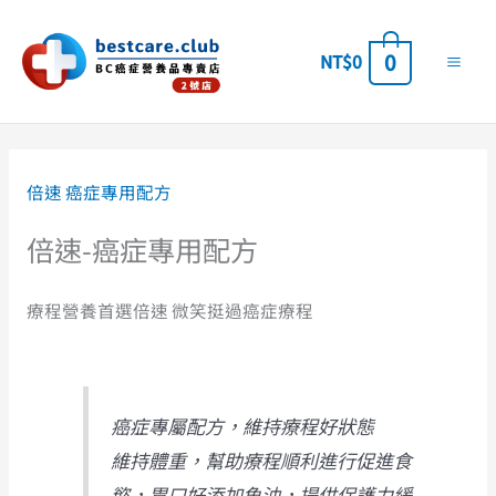
跳
至
0
NT$
0
主
要
內
依
容
價
格
倍速 癌症專用配方
排
序：
高
倍速-癌症專用配方
至
低
療程營養首選倍速 微笑挺過癌症療程
癌症專屬配方，維持療程好狀態
維持體重，幫助療程順利進行促進食
慾，胃口好添加魚油，提供保護力緩