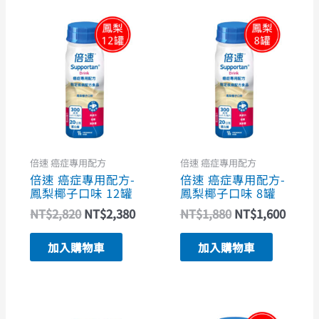
原
目
原
目
始
前
始
前
價
價
價
價
格：
格：
格：
格：
NT$2,820。
NT$2,380。
NT$1,880。
NT$1
倍速 癌症專用配方
倍速 癌症專用配方
倍速 癌症專用配方-
倍速 癌症專用配方-
鳳梨椰子口味 12罐
鳳梨椰子口味 8罐
NT$
2,820
NT$
2,380
NT$
1,880
NT$
1,600
加入購物車
加入購物車
原
目
原
目
此