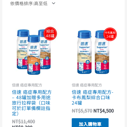
目
原
原
目
前
始
始
前
價
價
價
價
格：
格：
格：
格：
NT$9,300。
NT$11,400。
NT$5,570。
NT$4
倍速 癌症專用配方
倍速 癌症專用配方
倍速 癌症專用配方
倍速 癌症專用配方-
– 48罐加贈多用途
卡布鳳梨綜合口味
旅行拉桿袋（口味
24罐
可於訂單備欄註指
NT$
5,570
NT$
4,500
定）
NT$
11,400
加入購物車