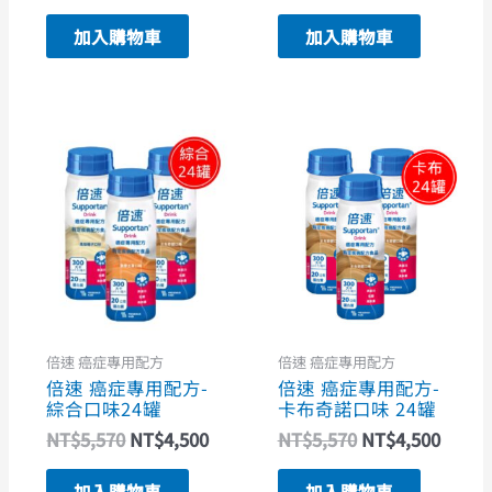
加入購物車
加入購物車
原
目
原
目
始
前
始
前
價
價
價
價
格：
格：
格：
格：
NT$5,570。
NT$4,500。
NT$5,570。
NT$4
倍速 癌症專用配方
倍速 癌症專用配方
倍速 癌症專用配方-
倍速 癌症專用配方-
綜合口味24罐
卡布奇諾口味 24罐
NT$
5,570
NT$
4,500
NT$
5,570
NT$
4,500
加入購物車
加入購物車