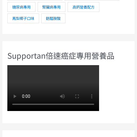
糖尿病專用
腎臟病專用
高鈣營養配方
鳳梨椰子口味
麩醯胺酸
Supportan倍速癌症專用營養品