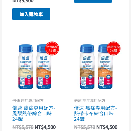
NT$
9,300
加入購物車
原
目
原
目
始
前
始
前
價
價
價
價
格：
格：
格：
格：
NT$5,570。
NT$4,500。
NT$5,570。
NT$4
倍速 癌症專用配方
倍速 癌症專用配方
倍速 癌症專用配方-
倍速 癌症專用配方-
鳳梨熱帶綜合口味
熱帶卡布綜合口味
24罐
24罐
NT$
5,570
NT$
4,500
NT$
5,570
NT$
4,500