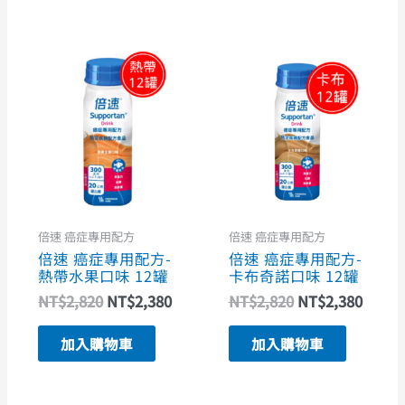
原
目
原
目
始
前
始
前
價
價
價
價
格：
格：
格：
格：
NT$2,820。
NT$2,380。
NT$2,820。
NT$2
倍速 癌症專用配方
倍速 癌症專用配方
倍速 癌症專用配方-
倍速 癌症專用配方-
熱帶水果口味 12罐
卡布奇諾口味 12罐
NT$
2,820
NT$
2,380
NT$
2,820
NT$
2,380
加入購物車
加入購物車