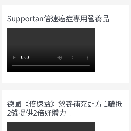
Supportan倍速癌症專用營養品
德國《倍速益》營養補充配方 1罐抵
2罐提供2倍好體力！