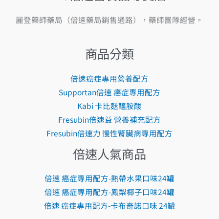
麗登藥師藥局（倍速藥局銷售通路），藥師團隊經營。
商品分類
倍速癌症專用營養配方
Supportan倍速 癌症專用配方
Kabi 卡比麩醯胺酸
Fresubin倍速益 營養補充配方
Fresubin倍速力 慢性腎臟病專用配方
倍速人氣商品
倍速 癌症專用配方-熱帶水果口味24罐
倍速 癌症專用配方-鳳梨椰子口味24罐
倍速 癌症專用配方-卡布奇諾口味 24罐