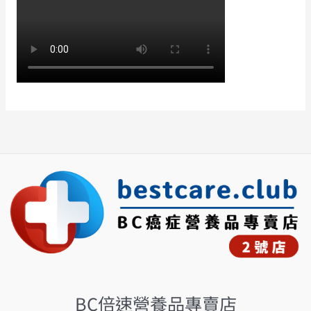
BC倍速營養品專賣店