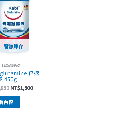
始
前
價
價
格：
格：
NT$2,850。
NT$1,800。
暫無庫存
 卡比麩醯胺酸
 glutamine 倍速
 450g
,850
NT$
1,800
看內容