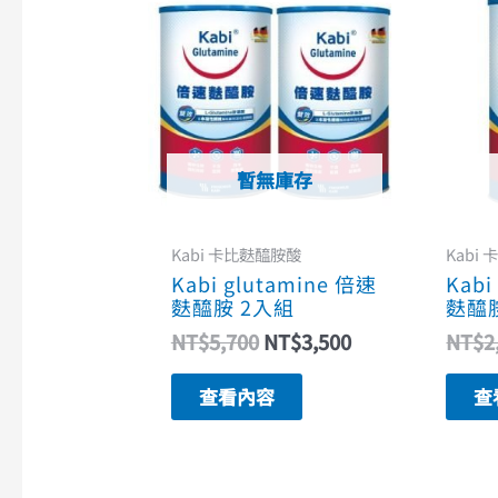
始
前
價
價
格：
格：
NT$5,700。
NT$3,500。
暫無庫存
Kabi 卡比麩醯胺酸
Kabi
Kabi glutamine 倍速
Kabi
麩醯胺 2入組
麩醯胺
NT$
5,700
NT$
3,500
NT$
2
查看內容
查