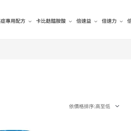
癌症專用配方
卡比麩醯胺酸
倍速益
倍速力
原
目