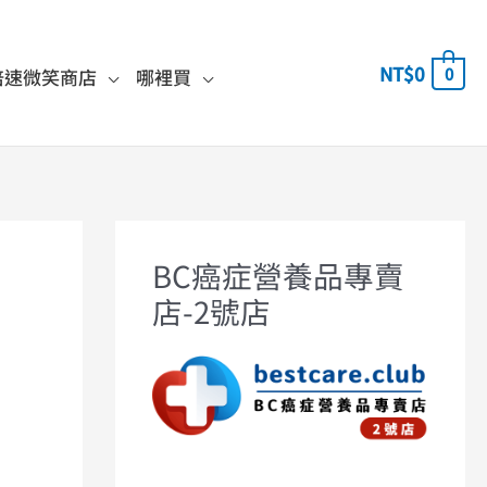
NT$
0
0
倍速微笑商店
哪裡買
BC癌症營養品專賣
店-2號店