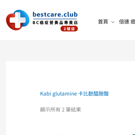
跳
至
首頁
倍速 
主
要
內
容
依
價
格
排
序：
高
Kabi glutamine 卡比麩醯胺酸
至
低
顯示所有 2 筆結果
原
目