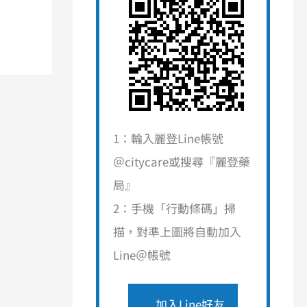
1：輪入麗登Line帳號
＠citycare或搜尋『麗登藥
局』
2：手機「行動條碼」掃
描，對準上圖將自動加入
Line＠帳號